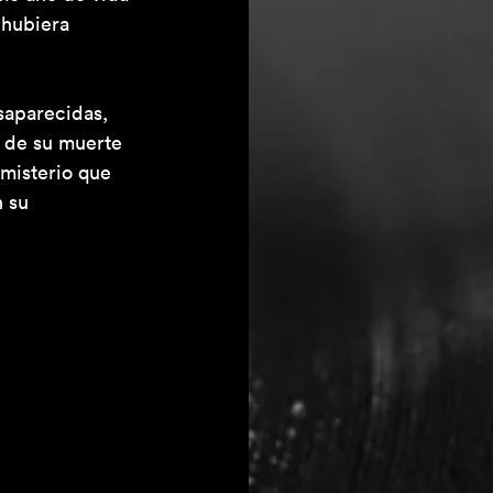
 hubiera 
saparecidas, 
r de su muerte 
misterio que 
 su 