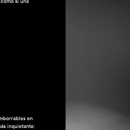
, como si una 
imborrables en 
más inquietante: 