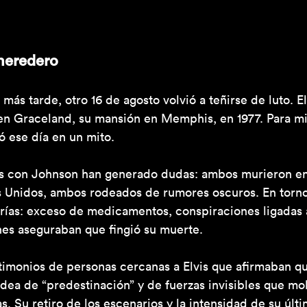
 heredero
más tarde, otro 16 de agosto volvió a teñirse de luto. El
n Graceland, su mansión en Memphis, en 1977. Para mill
ió ese día en un mito.
os con Johnson han generado dudas: ambos murieron en 
 Unidos, ambos rodeados de rumores oscuros. En torno 
orías: exceso de medicamentos, conspiraciones ligadas a
nes aseguraban que fingió su muerte.
timonios de personas cercanas a Elvis que afirmaban qu
dea de “predestinación” y de fuerzas invisibles que mo
as. Su retiro de los escenarios y la intensidad de su últ