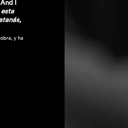
And I 
esta 
atanás, 
 obra, y ha 