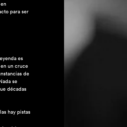
 en 
cto para ser 
leyenda es 
ó en un cruce 
unstancias de 
Nada se 
que décadas 
as hay pistas 