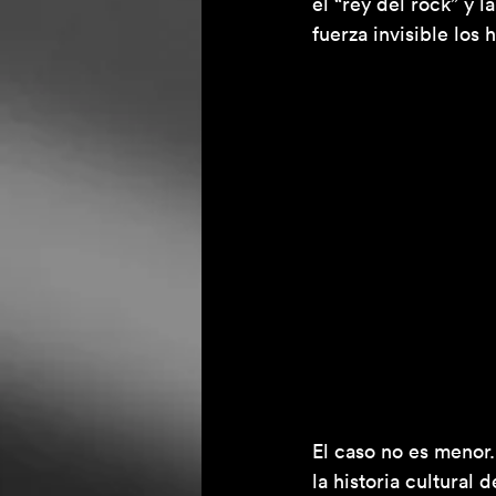
el “rey del rock” y l
fuerza invisible los
El caso no es menor.
la historia cultural 