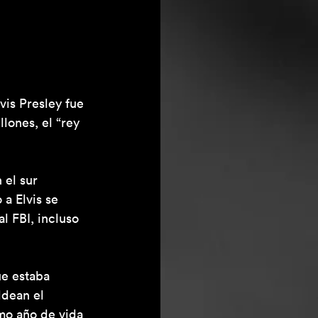
vis Presley fue 
ones, el “rey 
el sur 
a Elvis se 
l FBI, incluso 
e estaba 
ldean el 
imo año de vida 