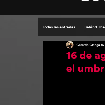
Todas las entradas
Behind The
Gerardo Ortega
16
Por Escrito
Las ventanas 
16 de a
el umbr