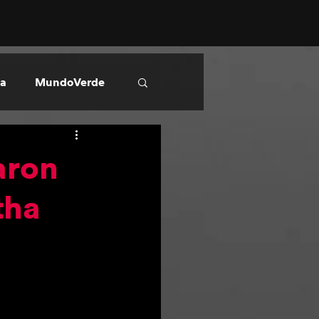
ía
MundoVerde
aron
tha