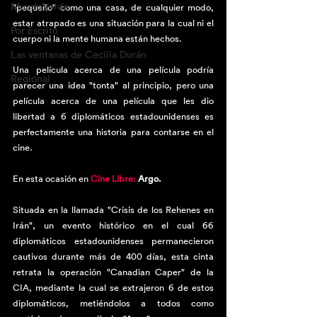
MundoVerde
"pequeño" como una casa, de cualquier modo, 
estar atrapado es una situación para la cual ni el 
Por Escrito
cuerpo ni la mente humana están hechos. 
Las ventanas de Cecilia Durán
Una película acerca de una película podría 
Regional
parecer una idea "tonta" al principio, pero una 
película acerca de una película que les dio 
libertad a 6 diplomáticos estadounidenses es 
perfectamente una historia para contarse en el 
cine.
En esta ocasión en 
Cine Libre:
 Argo. 
Situada en la llamada "Crisis de los Rehenes en 
Irán", un evento histórico en el cual 66 
diplomáticos estadounidenses permanecieron 
cautivos durante más de 400 días, esta cinta 
retrata la operación "Canadian Caper" de la 
CIA, mediante la cual se extrajeron 6 de estos 
diplomáticos, metiéndolos a todos como 