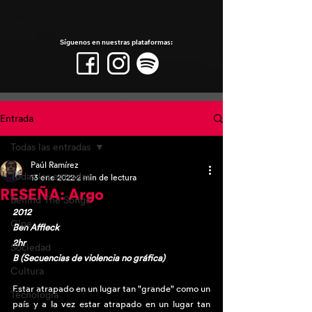
Síguenos en nuestras plataformas:
Entrada
Todas las entradas
Paúl Ramírez
Todas las entradas
13 ene 2022
2 min de lectura
RESEÑA: Argo
Behind The Songs
2012
Cine
Ben Affleck
2hr
Sociedad
B (Secuencias de violencia no gráfica)
Cultura
Estar atrapado en un lugar tan "grande" como un 
Tecnología
país y a la vez estar atrapado en un lugar tan 