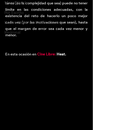
MundoVerde
tarea (de la complejidad que sea) puede no tener 
límite en las condiciones adecuadas, con la 
Por Escrito
existencia del reto de hacerlo un poco mejor 
Las ventanas de Cecilia Durán
cada vez (por las motivaciones que sean), hasta 
que el margen de error sea cada vez menor y 
Regional
menor.
En esta ocasión en 
Cine Libre:
 Heat.