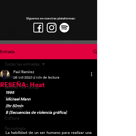
Síguenos en nuestras plataformas:
Entrada
Todas las entradas
Paúl Ramírez
Todas las entradas
26 oct 2023
2 min de lectura
RESEÑA: Heat
Behind The Songs
1995
Cine
Michael Mann
2hr 50min
Sociedad
B (Secuencias de violencia gráfica)
Cultura
Tecnología
La habilidad de un ser humano para realizar una 