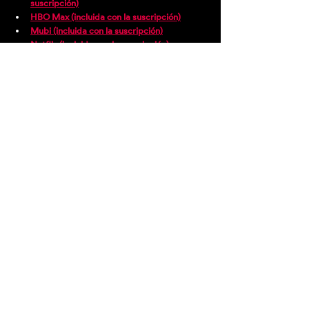
suscripción)
HBO Max (incluida con la suscripción)
Mubi (incluida con la suscripción)
Netflix (incluida con la suscripción)
Star+ (incluida con la suscripción)
Puedes ver aquí el tráiler: