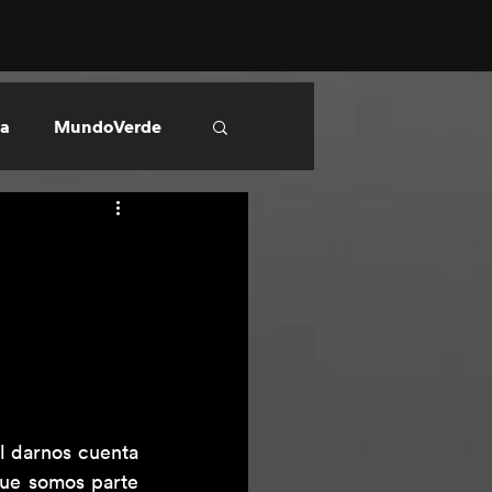
ía
MundoVerde
l darnos cuenta 
ue somos parte 