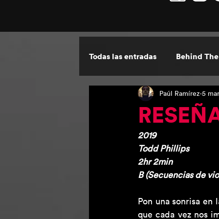
Todas las entradas
Behind The
Paúl Ramírez
5 mar
Por Escrito
Las ventanas 
RESEÑA
2019
Todd Phillips
2hr 2min 
B (Secuencias de viol
Pon una sonrisa en l
que cada vez nos im