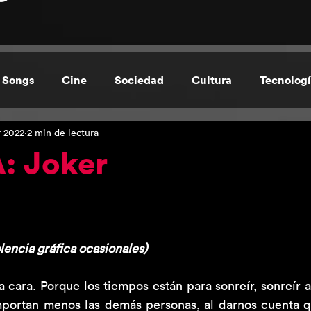
 Songs
Cine
Sociedad
Cultura
Tecnolog
 2022
2 min de lectura
de Cecilia Durán
Regional
: Joker
encia gráfica ocasionales)
a cara. Porque los tiempos están para sonreír, sonreír a
portan menos las demás personas, al darnos cuenta q