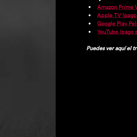
Amazon Prime Vi
Apple TV (pago 
Google Play Pel
YouTube (pago p
Puedes ver aquí el tr