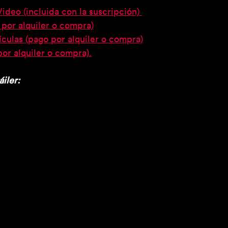
deo (incluida con la suscripción) 
por alquiler o compra)
ículas (pago por alquiler o compra)
or alquiler o compra).
áiler: