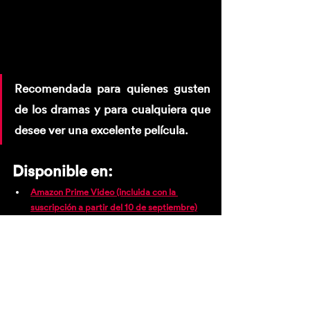
Recomendada para quienes gusten 
de los dramas y para cualquiera que 
desee ver una excelente película.
Disponible en: 
Amazon Prime Video (incluida con la 
suscripción a partir del 10 de septiembre)
Apple TV (pago por alquiler o compra)
Google Play Películas (pago por alquiler o 
compra)
YouTube (pago por alquiler o compra)
Puedes ver aquí el tráiler: