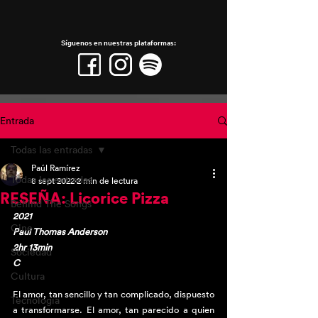
Síguenos en nuestras plataformas:
Entrada
Todas las entradas
Paúl Ramírez
Todas las entradas
8 sept 2022
2 min de lectura
RESEÑA: Licorice Pizza
Behind The Songs
2021
Cine
Paul Thomas Anderson
2hr 13min 
Sociedad
C
Cultura
El amor, tan sencillo y tan complicado, dispuesto 
Tecnología
a transformarse. El amor, tan parecido a quien 