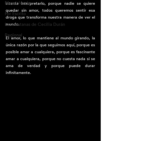
MundoVerde
intenta interpretarlo, porque nadie se quiere 
quedar sin amor, todos queremos sentir esa 
Por Escrito
droga que transforma nuestra manera de ver el 
Las ventanas de Cecilia Durán
mundo.
Regional
El amor, lo que mantiene al mundo girando, la 
única razón por la que seguimos aquí, porque es 
posible amar a cualquiera, porque es fascinante 
amar a cualquiera, porque no cuesta nada si se 
ama de verdad y porque puede durar 
infinitamente.