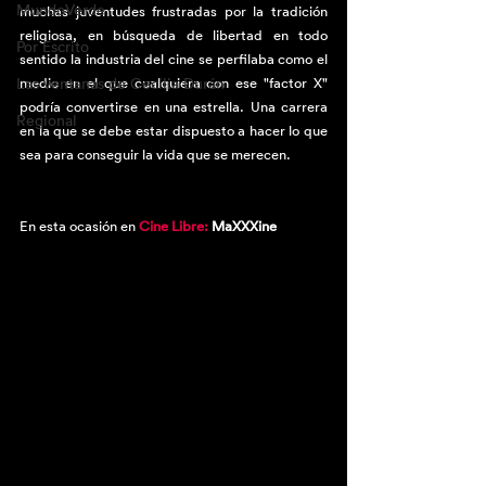
MundoVerde
muchas juventudes frustradas por la tradición 
religiosa, en búsqueda de libertad en todo 
Por Escrito
sentido la industria del cine se perfilaba como el 
Las ventanas de Cecilia Durán
medio en el que cualquiera con ese "factor X" 
podría convertirse en una estrella. Una carrera 
Regional
en la que se debe estar dispuesto a hacer lo que 
sea para conseguir la vida que se merecen.
En esta ocasión en 
Cine Libre: 
MaXXXine