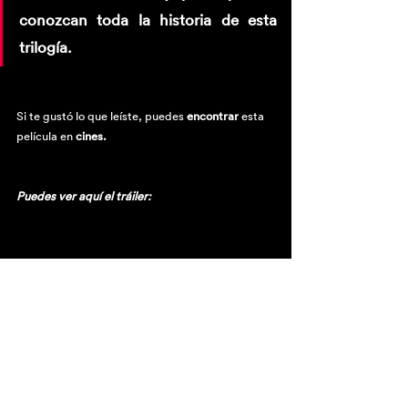
conozcan toda la historia de esta 
trilogía.
Si te gustó lo que leíste, puedes 
encontrar
 esta 
película en 
cines.
Puedes ver aquí el tráiler: