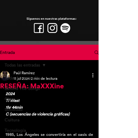
Síguenos en nuestras plataformas:
Entrada
Todas las entradas
Paúl Ramírez
Todas las entradas
11 jul 2024
2 min de lectura
RESEÑA: MaXXXine
Behind The Songs
2024
Cine
Ti West 
1hr 44min
Sociedad
C (secuencias de violencia gráficas) 
Cultura
Tecnología
1985, Los Ángeles se convertiría en el oasis de 