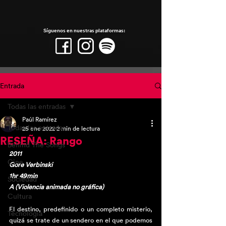
Síguenos en nuestras plataformas:
Entrada
Todas las entradas
Paúl Ramírez
Todas las entradas
25 ene 2022
2 min de lectura
RESEÑA: Rango
Behind The Songs
2011
Cine
Gore Verbinski
1hr 49min
Sociedad
A (Violencia animada no gráfica) 
Cultura
El destino, predefinido o un completo misterio, 
Tecnología
quizá se trate de un sendero en el que podemos 