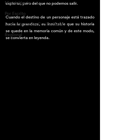
MundoVerde
explorar, pero del que no podemos salir.
Por Escrito
Cuando el destino de un personaje está trazado 
Las ventanas de Cecilia Durán
hacia la grandeza, es inevitable que su historia 
se quede en la memoria común y de este modo, 
Regional
se convierta en leyenda.