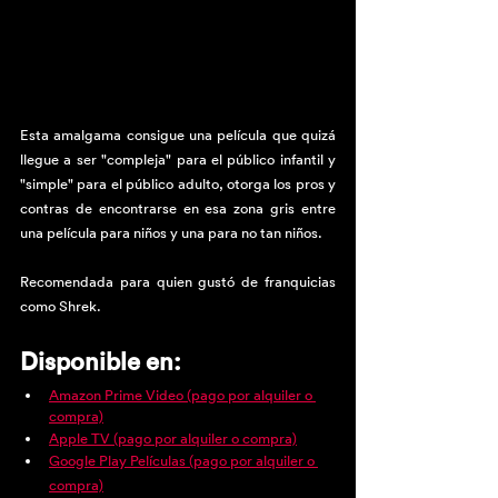
Esta amalgama consigue una película que quizá 
llegue a ser "compleja" para el público infantil y 
"simple" para el público adulto, otorga los pros y 
contras de encontrarse en esa zona gris entre 
una película para niños y una para no tan niños.
Recomendada para quien gustó de franquicias 
como Shrek.
Disponible en:
Amazon Prime Video (pago por alquiler o 
compra)
Apple TV (pago por alquiler o compra)
Google Play Películas (pago por alquiler o 
compra)