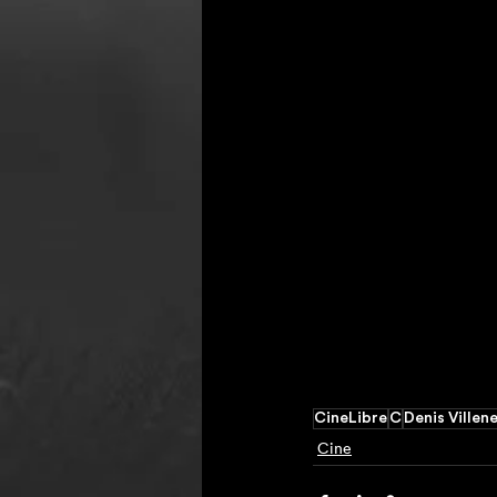
CineLibre
C
Denis Villen
Cine