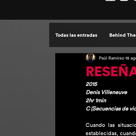
Todas las entradas
Behind The
Paúl Ramírez
18 ag
Por Escrito
Las ventanas 
RESEÑA:
2015
Denis Villeneuve
2hr 1min 
C (Secuencias de vio
Cuando las situaci
establecidas, cuand