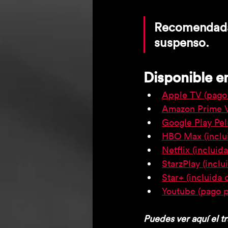
Recomendada 
suspenso.
Disponible e
Apple TV (pago 
Amazon Prime Vi
Google Play Pel
HBO Max (inclui
Netflix (incluid
StarzPlay (inclu
Star+ (incluida 
Youtube (pago p
Puedes ver aquí el tr