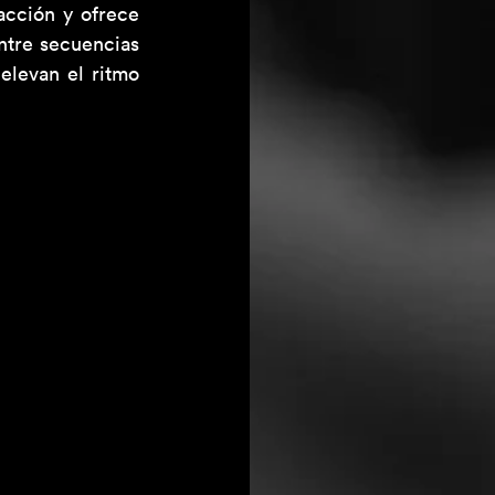
cción y ofrece 
tre secuencias 
levan el ritmo 