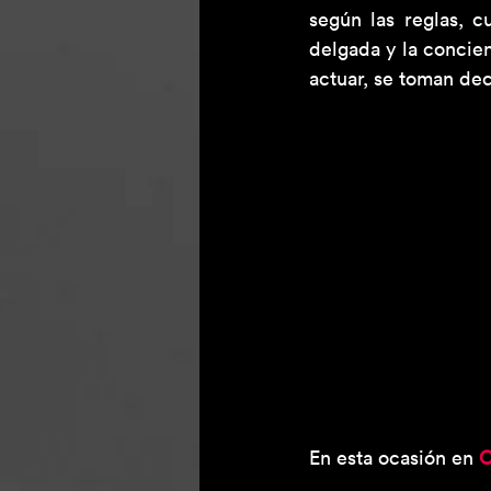
según las reglas, 
delgada y la concien
actuar, se toman dec
En esta ocasión en 
C