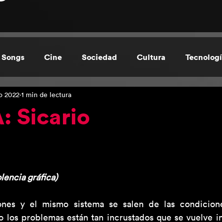
 Songs
Cine
Sociedad
Cultura
Tecnolog
o 2022
1 min de lectura
de Cecilia Durán
Regional
 Sicario
lencia gráfica)
ones y el mismo sistema se salen de las condicione
o los problemas están tan incrustados que se vuelve in