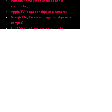
Amazon Prime Video (incluida con la 
suscripción) 
Apple TV (pago por alquiler o compra)
Google Play Películas (pago por alquiler o 
compra) 
HBO Max (incluida con la suscripción)
Youtube (pago por alquiler o compra)
Puedes ver aquí el tráiler: