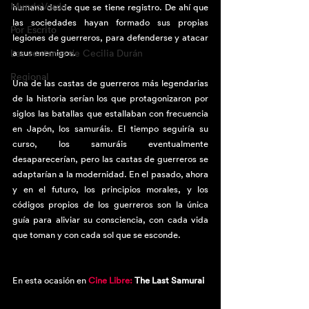
MundoVerde
humana desde que se tiene registro. De ahí que 
las sociedades hayan formado sus propias 
Por Escrito
legiones de guerreros, para defenderse y atacar 
Las ventanas de Cecilia Durán
a sus enemigos.
Regional
Una de las castas de guerreros más legendarias 
de la historia serían los que protagonizaron por 
siglos las batallas que estallaban con frecuencia 
en Japón, los samuráis. El tiempo seguiría su 
curso, los samuráis eventualmente 
desaparecerían, pero las castas de guerreros se 
adaptarían a la modernidad. En el pasado, ahora 
y en el futuro, los principios morales, y los 
códigos propios de los guerreros son la única 
guía para aliviar su consciencia, con cada vida 
que toman y con cada sol que se esconde. 
En esta ocasión en 
Cine Libre: 
The Last Samurai