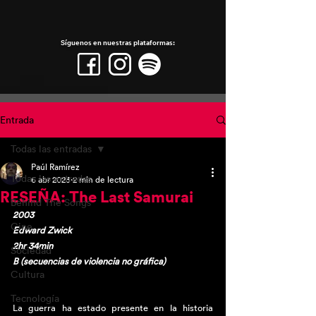
Síguenos en nuestras plataformas:
Entrada
Todas las entradas
Paúl Ramírez
Todas las entradas
6 abr 2023
2 min de lectura
RESEÑA: The Last Samurai
Behind The Songs
2003
Cine
Edward Zwick 
2hr 34min
Sociedad
B (secuencias de violencia no gráfica) 
Cultura
Tecnología
La guerra ha estado presente en la historia 