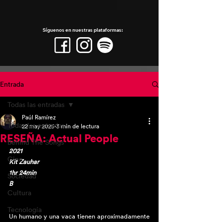
Síguenos en nuestras plataformas:
Entrada
Todas las entradas
Paúl Ramírez
Todas las entradas
22 may 2025
3 min de lectura
RESEÑA: Actual People
Behind The Songs
2021
Cine
Kit Zauhar
1hr 24min
Sociedad
B
Cultura
Tecnología
Un humano y una vaca tienen aproximadamente 