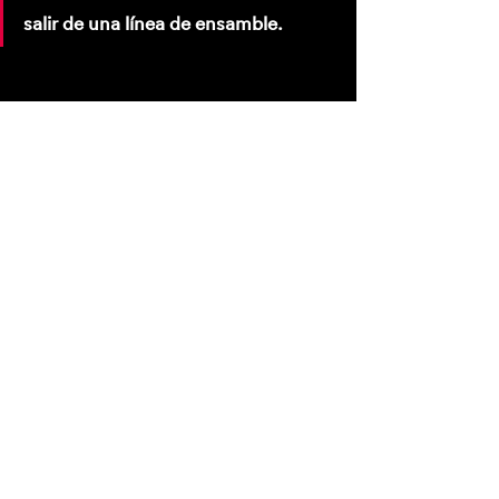
salir de una línea de ensamble.
"He visto un millón de fotos de mi cara y sigo sin 
tener ni idea"
-Elaine Kahn
Disponible en: 
MUBI (incluida con la suscripción)
Puedes ver aquí el tráiler: