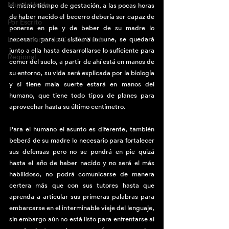
MundoVerde
el mismo tiempo de gestación, a las pocas horas 
de haber nacido el becerro debería ser capaz de 
Por Escrito
ponerse en pie y de beber de su madre lo 
Las ventanas de Cecilia Durán
necesario para su sistema inmune, se quedará 
junto a ella hasta desarrollarse lo suficiente para 
Regional
comer del suelo, a partir de ahí está en manos de 
su entorno, su vida será explicada por la biología 
y si tiene mala suerte estará en manos del 
humano, que tiene todo tipos de planes para 
aprovechar hasta su último centímetro.
Para el humano el asunto es diferente, también 
beberá de su madre lo necesario para fortalecer 
sus defensas pero no se pondrá en pie quizá 
hasta el año de haber nacido y no será el más 
habilidoso, no podrá comunicarse de manera 
certera más que con sus tutores hasta que 
aprenda a articular sus primeras palabras para 
embarcarse en el interminable viaje del lenguaje, 
sin embargo aún no está listo para enfrentarse al 