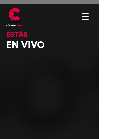
ESTÁS
EN VIVO