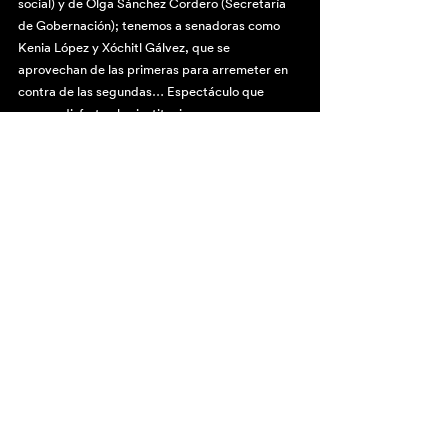
social) y de Olga Sánchez Cordero (Secretaría 
de Gobernación); tenemos a senadoras como 
Kenia López y Xóchitl Gálvez, que se 
aprovechan de las primeras para arremeter en 
contra de las segundas… Espectáculo que 
parece disfrutan las instituciones 
verdaderamente trasgresoras de las mujeres en 
México.
Sociedad
Ver todo
Entradas recientes