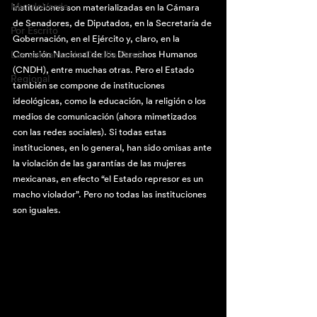
MundoVerde
instituciones son materializadas en la Cámara 
de Senadores, de Diputados, en la Secretaría de 
Por Escrito
Gobernación, en el Ejército y, claro, en la 
Las ventanas de Cecilia Durán
Comisión Nacional de los Derechos Humanos 
(CNDH), entre muchas otras. Pero el Estado 
Regional
también se compone de instituciones 
ideológicas, como la educación, la religión o los 
medios de comunicación (ahora mimetizados 
con las redes sociales). Si todas estas 
instituciones, en lo general, han sido omisas ante 
la violación de las garantías de las mujeres 
mexicanas, en efecto “el Estado represor es un 
macho violador”. Pero no todas las instituciones 
son iguales. 