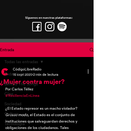
Síguenos en nuestras plataformas:
Entrada
Todas las entradas
CódigoLibreRadio
Todas las entradas
16 sept 2020
2 min de lectura
¿Mujer contra mujer?
Behind The Songs
Por Carlos Téllez
Cine
#ResilienciaEnLinea
Sociedad
¿El Estado represor es un macho violador? 
Cultura
Grosso modo
, el Estado es el conjunto de 
instituciones que salvaguardan derechos y 
Tecnología
obligaciones de los ciudadanos. Tales 